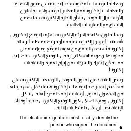
ومعادلة للتوقيعات المكتوبة بخط اليد. يتماشى قانون الاتصالات
والمعاملات الإلكترونية مع المعايير الدولية، ولا سيما قانون
الأونسيترال النموذجي بشأن التجارة الإلكترونية، مما يضمن
الاتساق مع الممارسات العالمية.
وفقاً لقانون مكافحة الجرائم الإلكترونية، يُعرّف التوقيع الإلكتروني
بأنه بيانات أو رموز إلكترونية مرفقة أو مرتبطة منطقياً برسالة
إلكترونية تُستخدم للتحقق من هوية الموقّع وموافقته على
محتوياتها. وهو بمثابة مكافئ رقمي للتوقيع المكتوب بخط اليد،
مما يمكّن الأفراد والشركات من إبرام العقود والاتفاقيات
إلكترونياً.
وتنص المادة 7 من القانون النموذجي للتوقيعات الإلكترونية على
لا توجد منتجات في سلة
مبدأ عدم التمييز ضد التوقيعات الإلكترونية، بما يكفل عدم حرمانها
المشتريات.
من المفعول القانوني أو قابلية الإنفاذ لمجرد أنها في شكل
إلكتروني. ومع ذلك، لكي يكون التوقيع الإلكتروني صحيحاً وقابلاً
للإنفاذ، يجب أن يفي بالمتطلبات التالية:
زيارة المتجر
The electronic signature must reliably identify the
person who signed the document.