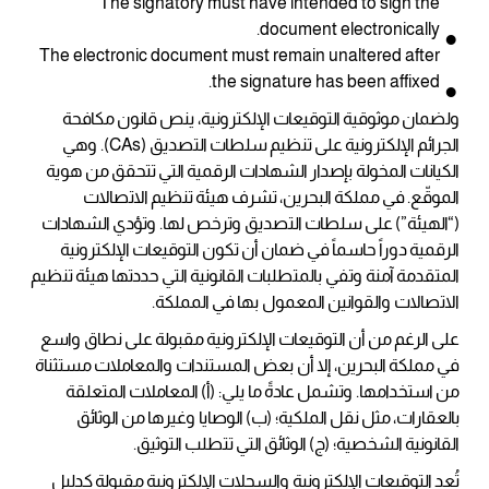
The signatory must have intended to sign the
document electronically.
The electronic document must remain unaltered after
the signature has been affixed.
ولضمان موثوقية التوقيعات الإلكترونية، ينص قانون مكافحة
الجرائم الإلكترونية على تنظيم سلطات التصديق (CAs). وهي
الكيانات المخولة بإصدار الشهادات الرقمية التي تتحقق من هوية
الموقّع. في مملكة البحرين، تشرف هيئة تنظيم الاتصالات
(“الهيئة”) على سلطات التصديق وترخص لها. وتؤدي الشهادات
الرقمية دوراً حاسماً في ضمان أن تكون التوقيعات الإلكترونية
المتقدمة آمنة وتفي بالمتطلبات القانونية التي حددتها هيئة تنظيم
الاتصالات والقوانين المعمول بها في المملكة.
على الرغم من أن التوقيعات الإلكترونية مقبولة على نطاق واسع
في مملكة البحرين، إلا أن بعض المستندات والمعاملات مستثناة
من استخدامها. وتشمل عادةً ما يلي: (أ) المعاملات المتعلقة
بالعقارات، مثل نقل الملكية؛ (ب) الوصايا وغيرها من الوثائق
القانونية الشخصية؛ (ج) الوثائق التي تتطلب التوثيق.
تُعد التوقيعات الإلكترونية والسجلات الإلكترونية مقبولة كدليل