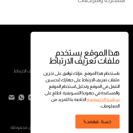
المستردة والمرتجعات.
الخدمات
الشروط
معاملات الفورية
الشروط والأحكام
هذا الموقع يستخدم
ملفات تعريف الارتباط
معاملات حسب الطلب
سياسة الخصوصية
سياسة ملفات تعريف الارتباط
باستخدام هذا الموقع ، فإنك توافق على تخزين
ملفات تعريف الارتباط على جهازك لتحسين
التنقل في الموقع وتحليل استخدام الموقع
تواصل معنا
والمساعدة في جهودنا التسويقية. اطلع على
سياسة الخصوصية
الخاصة بنا للمزيد من
المعلومات.
المجموع:
0.000
BHD
حسنا ، فهمت!
عرض السلة
إتمام الطلب
© شركة أمانات القانونية ش.م.ب.م.
2026
. جميع الحقوق محفوظة