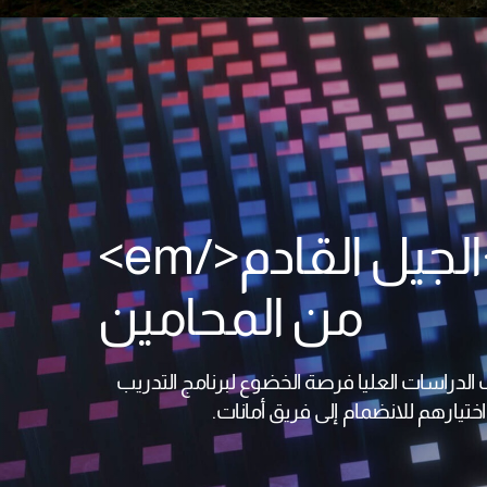
تشكيل <em>الجيل القادم</em>
من المحامين
 الدراسات العليا فرصة الخضوع لبرنامج التدريب
تيارهم للانضمام إلى فريق أمانات.