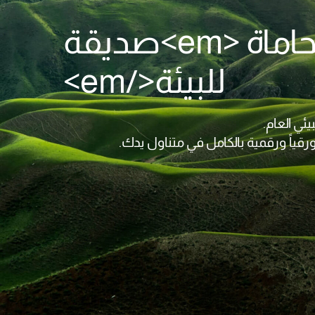
شركة محاماة <em>صديقة
للبيئة</em>
ئي العام.
قياً ورقمية بالكامل في متناول يدك.