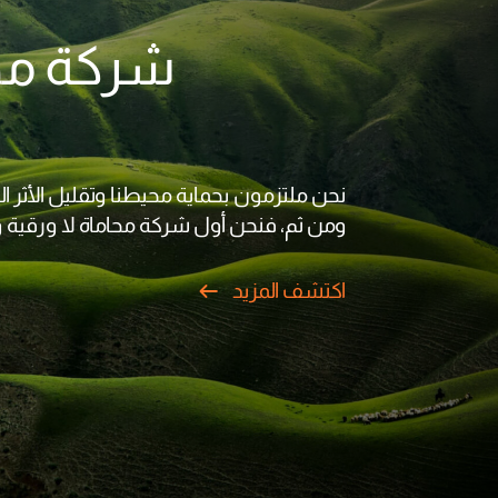
نحن ملتزمون بحماية محيطنا وتقليل الأثر البي
ومن ثم، فنحن أول شركة محاماة لا ورقية ور
اكتشف المزيد